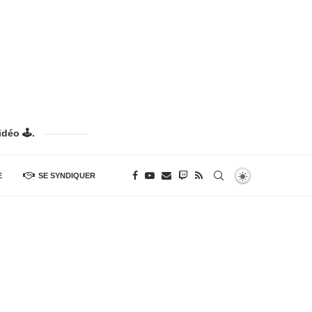
déo 🕹️.
E
SE SYNDIQUER