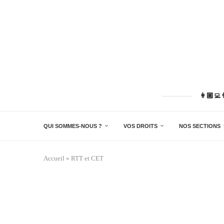
👩🏽‍💻
QUI SOMMES-NOUS ?
VOS DROITS
NOS SECTIONS
Accueil
»
RTT et CET