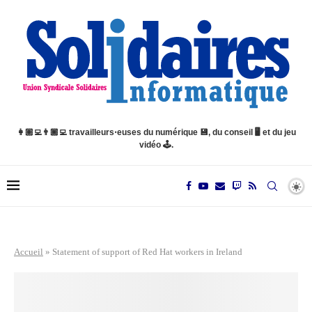
👩🏽‍💻👨🏿‍💻 travailleurs⋅euses du numérique 💾, du conseil 🖥️ et du jeu
vidéo 🕹️.
Accueil
»
Statement of support of Red Hat workers in Ireland