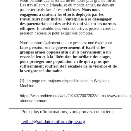
Nous pensons que la solidarité est notre plus grande force.
Les travailleurs d’Irlande, et du monde entier, ne doivent
pas rester seuls face à ces problèmes.
Nous nous
engageons à soutenir les efforts déployés par les
travailleurs pour inciter l’entreprise à se désengager
des partenariats ou des activités qui violent les normes
éthiques
. Ensemble, nos voix collectives peuvent créer la
pression nécessaire pour exiger des comptes.
Nous pensons également que ce geste est une étape pour
faire pression sur le gouvernement d’Israël et les
groupes armés opposés afin qu’ils parviennent à un
cessez-le-feu et à la libération immédiate des otages,
pour protéger une population civile qui a plus que
suffisamment souffert de l’escalade de la violence et de
la vengeance inhumaine.
[1]: La page est toujours disponible dans la Wayback
Machine :
https://web.archive.org/web/20240720072032/https://www.redhat
stories/mamram
Pour plus d’informations, vous pouvez contacter :
redhat@
solidairesinformatique.
org