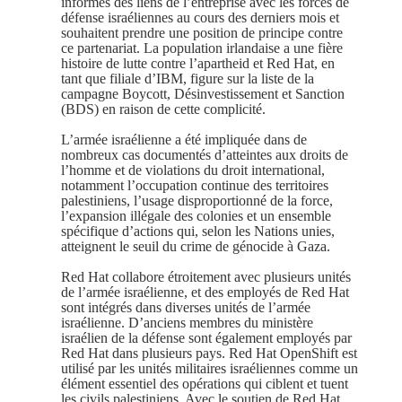
informés des liens de l’entreprise avec les forces de
défense israéliennes au cours des derniers mois et
souhaitent prendre une position de principe contre
ce partenariat. La population irlandaise a une fière
histoire de lutte contre l’apartheid et Red Hat, en
tant que filiale d’IBM, figure sur la liste de la
campagne Boycott, Désinvestissement et Sanction
(BDS) en raison de cette complicité.
L’armée israélienne a été impliquée dans de
nombreux cas documentés d’atteintes aux droits de
l’homme et de violations du droit international,
notamment l’occupation continue des territoires
palestiniens, l’usage disproportionné de la force,
l’expansion illégale des colonies et un ensemble
spécifique d’actions qui, selon les Nations unies,
atteignent le seuil du crime de génocide à Gaza.
Red Hat collabore étroitement avec plusieurs unités
de l’armée israélienne, et des employés de Red Hat
sont intégrés dans diverses unités de l’armée
israélienne. D’anciens membres du ministère
israélien de la défense sont également employés par
Red Hat dans plusieurs pays. Red Hat OpenShift est
utilisé par les unités militaires israéliennes comme un
élément essentiel des opérations qui ciblent et tuent
les civils palestiniens. Avec le soutien de Red Hat,