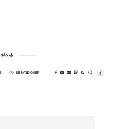
déo 🕹️.
E
SE SYNDIQUER