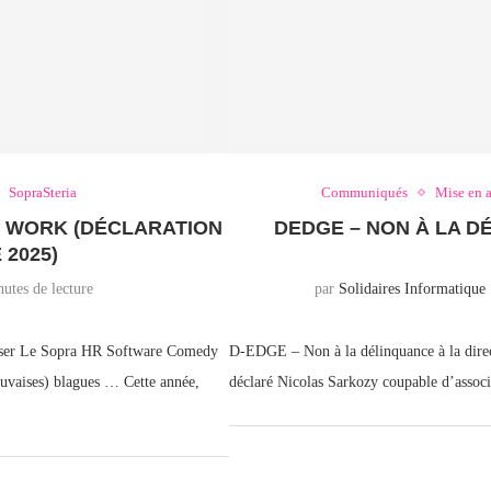
SopraSteria
Communiqués
Mise en 
O WORK (DÉCLARATION
DEDGE – NON À LA D
2025)
utes de lecture
par
Solidaires Informatique
osser Le Sopra HR Software Comedy
D-EDGE – Non à la délinquance à la direct
auvaises) blagues … Cette année,
déclaré Nicolas Sarkozy coupable d’associ