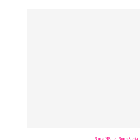
Sopra HR
SopraSteria