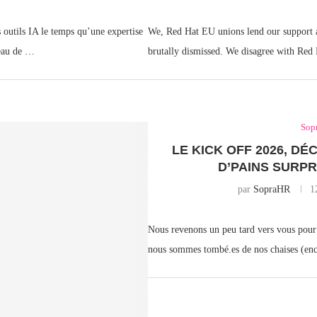
 outils IA le temps qu’une expertise
We, Red Hat EU unions lend our support a
veau de …
brutally dismissed. We disagree with Red 
Sop
LE KICK OFF 2026, DÉ
D’PAINS SURPR
par
SopraHR
1
Nous revenons un peu tard vers vous pour
nous sommes tombé.es de nos chaises (enco