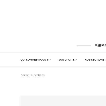
👩🏽‍💻
QUI SOMMES-NOUS ?
VOS DROITS
NOS SECTIONS
Accueil
»
Sections