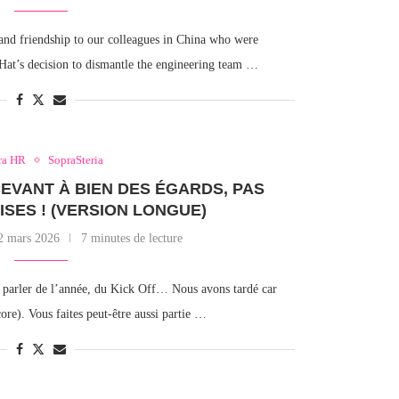
nd friendship to our colleagues in China who were
Hat’s decision to dismantle the engineering team …
ra HR
SopraSteria
CEVANT À BIEN DES ÉGARDS, PAS
ISES ! (VERSION LONGUE)
2 mars 2026
7 minutes de lecture
 parler de l’année, du Kick Off… Nous avons tardé car
re). Vous faites peut-être aussi partie …