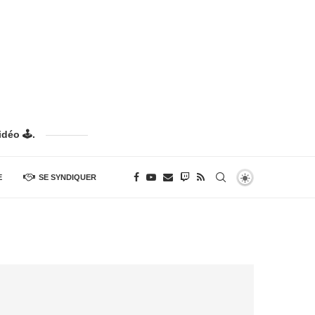
déo 🕹️.
E
SE SYNDIQUER