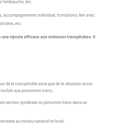
à l’embauche, etc.
ives, accompagnement individuel, formations, lien avec
ruites, etc.
e une riposte efﬁcace aux violences transphobes. Il
x de la transphobie ainsi que de la situation socio-
tachés aux personnes trans ;
oute section syndicale ou personne trans dans un
ersexes au niveau national et local.