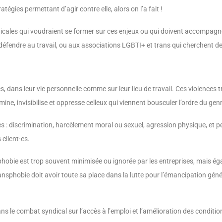
tégies permettant d’agir contre elle, alors on l’a fait !
icales qui voudraient se former sur ces enjeux ou qui doivent accompagne
endre au travail, ou aux associations LGBTI+ et trans qui cherchent des 
es, dans leur vie personnelle comme sur leur lieu de travail. Ces violence
ne, invisibilise et oppresse celleux qui viennent bousculer l’ordre du gen
es : discrimination, harcèlement moral ou sexuel, agression physique, et p
client·es.
sphobie est trop souvent minimisée ou ignorée par les entreprises, mais ég
nsphobie doit avoir toute sa place dans la lutte pour l’émancipation géné
s le combat syndical sur l’accès à l’emploi et l’amélioration des conditio