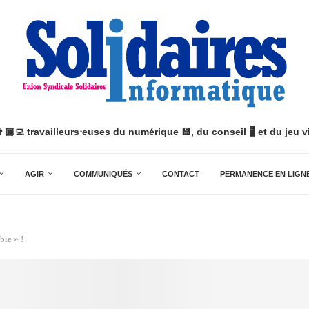
👨🏿‍💻 travailleurs⋅euses du numérique 💾, du conseil 🖥️ et du jeu vi
AGIR
COMMUNIQUÉS
CONTACT
PERMANENCE EN LIGN
bie » !