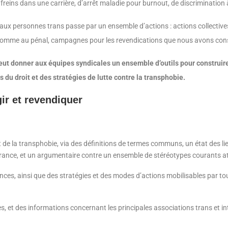
reins dans une carrière, d’arrêt maladie pour burnout, de discrimination 
ites aux personnes trans passe par un ensemble d’actions : actions collect
comme au pénal, campagnes pour les revendications que nous avons const
 veut donner aux équipes syndicales un
ensemble d’outils pour construir
 du droit et des stratégies de lutte contre
la transphobie.
ir et revendiquer
e la transphobie, via des définitions de termes communs, un état des lieu
nce, et un argumentaire contre un ensemble de stéréotypes courants at
ences, ainsi que des stratégies et des modes d’actions mobilisables par t
, et des informations concernant les principales associations trans et int