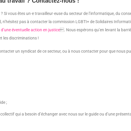
au travail ? Contactez-nous !
? Si vous êtes un·e travailleur·euse du secteur de l’informatique, du cons
l, n’hésitez pas à contacter la commission LGBTI+ de Solidaires Informa
 d’une éventuelle action en justice
. Nous espérons qu’en levant la barriè
t les discriminations !
 contacter un syndicat de ce secteur, ou à nous contacter pour que nous p
de ;
un collectif qui a besoin d’échanger avec nous sur le guide ou d’une prése