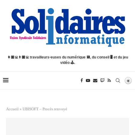
👩🏽‍💻👨🏿‍💻 travailleurs⋅euses du numérique 💾, du conseil 🖥️ et du jeu
vidéo 🕹️.
Accueil
»
UBISOFT – Procès renvoyé