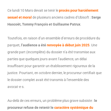
Ce lundi 10 Mars
devait se tenir
le
procès pour harcèlement
sexuel et moral
de plusieurs anciens cadres d’Ubisoft :
Serge
Hascoët, Tommy François et Guillaume Patrux
.
Toutefois, en raison d’un ensemble d’erreurs de procédure du
parquet,
l’audience a été
renvoyée à début juin 2025
.
U
ne
grande
part (incomplète) du dossier
n’a été transmise aux
parties que quelques jours avant l’audience, un délai
insuffisant pour garantir un
établissement rigoureux de la
justice.
Pourtant, en octobre dernier, l
e procureur certifiait
que
le dossier complet avait été transmis à l’ensemble des
avocat·e·s.
Au-delà de ces erreurs, un problème plus grave subsiste :
le
procureur
refuse de
retenir le
caractère systémique du