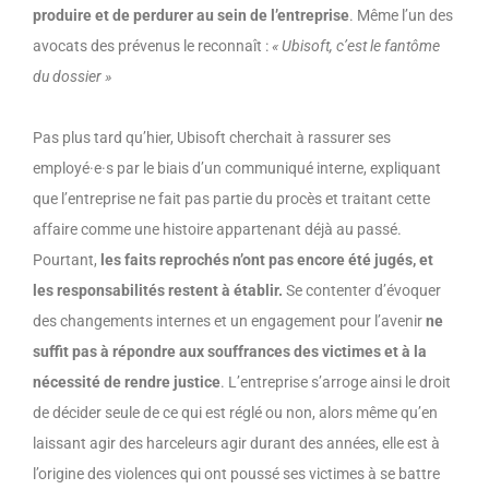
produire et de
perdurer au sein de
l’entreprise
. Même l’un des
avocats des prévenus le
reconnaît
:
« Ubisoft, c’est le fantôme
du dossier »
Pas plus tard qu’
hier
, Ubisoft cherch
ait
à rassurer ses
employé
·e·
s par le biais d’un communiqué interne,
expliquant
que l’entreprise ne fait pas partie du procès et traitant cette
affaire comme une histoire appartenant déj
à
au passé.
Pourtant,
les faits reprochés n’ont pas encore été jugés, et
les responsabilités restent à établir.
Se contenter d’évoquer
des changements internes et un engagement pour l’avenir
ne
suffi
t
pas à répondre aux souffrances des victimes et à la
nécessité de rendre justice
. L’entreprise s’arroge ainsi le droit
de décider seule de ce qui est réglé ou non, alors même
qu’en
laissant agir des harceleurs agir durant des années,
elle est à
l’origine des violences qui ont poussé ses victimes à se battre