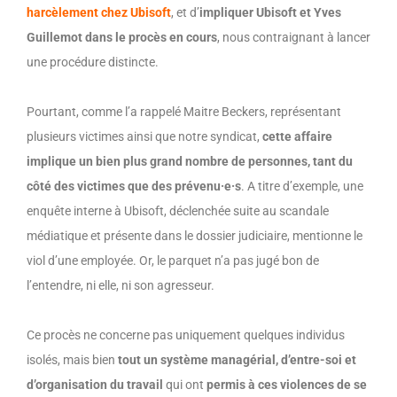
harcèlement chez Ubisoft
, et
d’
impliquer Ubisoft et Yves
Guillemot dans le procès en cours
, nous contraignant à lancer
une procédure distincte.
Pourtant, comme l’
a rappelé
Maitre Beckers
,
représentant
plusieurs victimes
ainsi que notre syndicat
,
cette
affaire
implique un bien plus grand nombre de personnes, tant du
côté des victimes que des
prévenu·e·s
. A titre d’exemple, une
enquête interne à Ubisoft, déclenchée suite au scandale
médiatique et présente dans le dossier judiciaire, mentionne le
viol d’une employée.
Or,
l
e parquet n’a pas jugé bon de
l’entendre, ni elle, ni son agresseur.
Ce procès ne concerne pas uniquement quelques individus
isolés, mais bien
tout
un système
managérial,
d’entre-soi et
d’organisation du travail
qui
ont
permis
à ces violences
de se