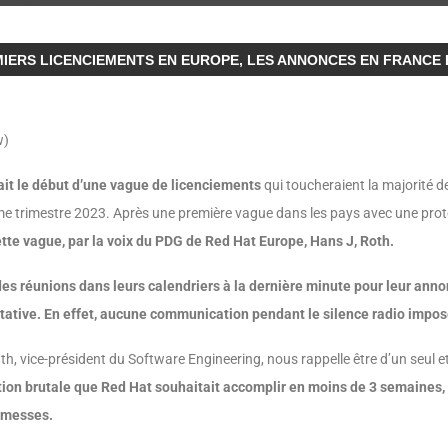
MIERS LICENCIEMENTS EN EUROPE, LES ANNONCES EN FRANC
w)
ait le début d’une vague de licenciements
qui toucheraient la majorité d
ème trimestre 2023. Après une première vague dans les pays avec une prote
tte vague, par la voix du PDG de Red Hat Europe, Hans J, Roth.
s réunions dans leurs calendriers à la dernière minute pour leur annonc
ctative. En effet, aucune communication pendant le silence radio impos
h, vice-président du Software Engineering, nous rappelle être d’un seu
on brutale que Red Hat souhaitait accomplir en moins de 3 semaines, s
romesses.