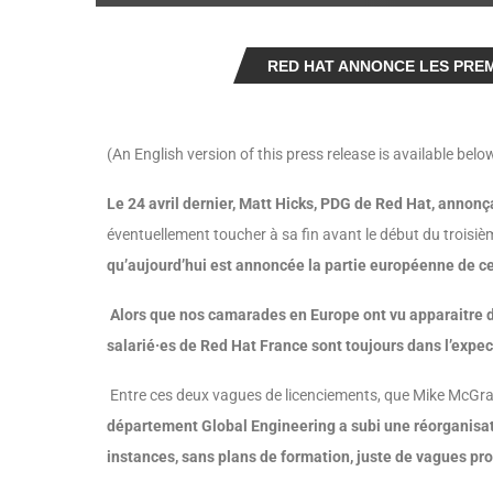
RED HAT ANNONCE LES PRE
(An English version of this press release is available belo
Le 24 avril dernier, Matt Hicks, PDG de Red Hat, annonç
éventuellement toucher à sa fin avant le début du troisi
qu’aujourd’hui est annoncée la partie européenne de ce
Alors que nos camarades en Europe ont vu apparaitre de
salarié·es de Red Hat France sont toujours dans l’expe
Entre ces deux vagues de licenciements, que Mike McGrat
département Global Engineering a subi une réorganisati
instances, sans plans de formation, juste de vagues p