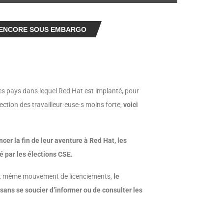
E ENCORE SOUS EMBARGO
es pays dans lequel Red Hat est implanté, pour
ction des travailleur·euse·s moins forte,
voici
er la fin de leur aventure à Red Hat, les
é par les élections CSE.
l et même mouvement de licenciements,
le
ans se soucier d’informer ou de consulter les