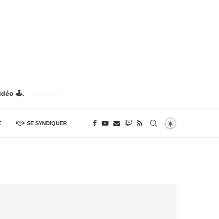
déo 🕹️.
E
SE SYNDIQUER