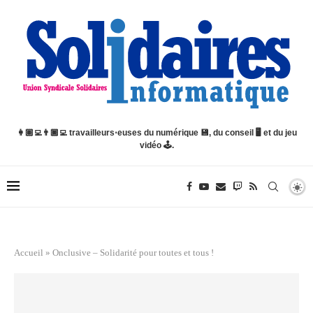
👩🏽‍💻👨🏿‍💻 travailleurs⋅euses du numérique 💾, du conseil 🖥️ et du jeu
vidéo 🕹️.
Accueil
»
Onclusive – Solidarité pour toutes et tous !