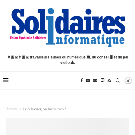
👩🏽‍💻👨🏿‍💻 travailleurs⋅euses du numérique 💾, du conseil 🖥️ et du jeu
vidéo 🕹️.
Accueil
»
Le 6 février, on lache rien !