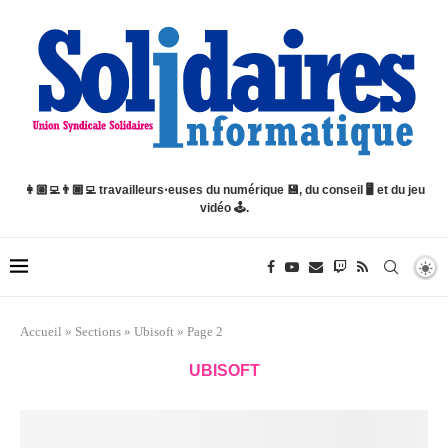
👩🏽‍💻👨🏿‍💻 travailleurs⋅euses du numérique 💾, du conseil 🖥️ et du jeu
vidéo 🕹️.
Accueil
»
Sections
»
Ubisoft
»
Page 2
UBISOFT