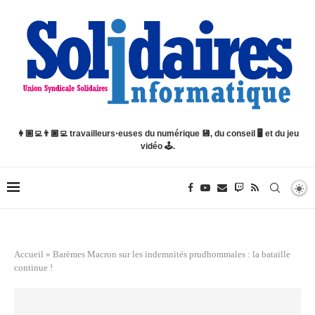
👩🏽‍💻👨🏿‍💻 travailleurs⋅euses du numérique 💾, du conseil 🖥️ et du jeu
vidéo 🕹️.
Accueil
»
Barèmes Macron sur les indemnités prudhommales : la bataille
continue !