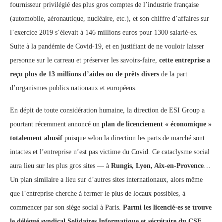
fournisseur privilégié des plus gros comptes de l’industrie française
(automobile, aéronautique, nucléaire, etc.), et son chiffre d’affaires sur
l’exercice 2019 s’élevait à 146 millions euros pour 1300 salarié·es.
Suite à la pandémie de Covid-19, et en justifiant de ne vouloir laisser
personne sur le carreau et préserver les savoirs-faire,
cette entreprise a
reçu plus de 13 millions d’aides ou de prêts divers
de la part
d’organismes publics nationaux et européens.
En dépit de toute considération humaine, la direction de ESI Group a
pourtant récemment annoncé un
plan de licenciement « économique »
totalement abusif
puisque selon la direction les parts de marché sont
intactes et l’entreprise n’est pas victime du Covid. Ce cataclysme social
aura lieu sur les plus gros sites — à
Rungis, Lyon, Aix-en-Provence
…
Un plan similaire a lieu sur d’autres sites internationaux, alors même
que l’entreprise cherche à fermer le plus de locaux possibles, à
commencer par son siège social à Paris.
Parmi les licencié·es se trouve
le délégué syndical Solidaires Informatique et sécrétaire du CSE
…