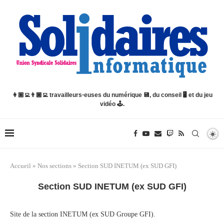
👩🏽‍💻👨🏿‍💻 travailleurs⋅euses du numérique 💾, du conseil 🖥️ et du jeu
vidéo 🕹️.
Accueil
»
Nos sections
»
Section SUD INETUM (ex SUD GFI)
Section SUD INETUM (ex SUD GFI)
Site de la section INETUM (ex SUD Groupe GFI).