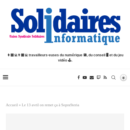
👩🏽‍💻👨🏿‍💻 travailleurs⋅euses du numérique 💾, du conseil 🖥️ et du jeu
vidéo 🕹️.
Accueil
»
Le 13 avril on remet ça à SopraSteria