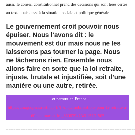
aussi, le conseil constitutionnel prend des décisions qui sont liées certes
au texte mais aussi à la situation sociale et politique générale.
Le gouvernement croit pouvoir nous
épuiser. Nous l’avons dit : le
mouvement est dur mais nous ne les
laisserons pas tourner la page. Nous
ne lâcherons rien. Ensemble nous
allons faire en sorte que la loi retraite,
injuste, brutale et injustifiée, soit d’une
manière ou une autre, retirée.
… et partout en France :
https://umap.openstreetmap.fr/fr/map/mobilisations-pour-la-retraite-a-
60-ans-max-et-le-_859839#7/46.157/1.505
=====================================================